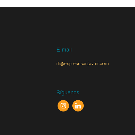
E-mail
rh@expresssanjavier.com
Síguenos
instagram
linkedin