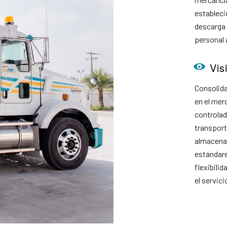
estableci
descarga 
personal 
Vis
Consolida
en el mer
controlad
transport
almacena
estándare
flexibilid
el servici